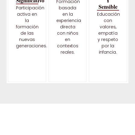
Significativo
Y
Formación
Sensible
Participación
basada
activa en
en la
Educación
la
experiencia
con
formación
directa
valores,
de las
con niños
empatía
nuevas
en
y respeto
generaciones.
contextos
por la
reales.
infancia.