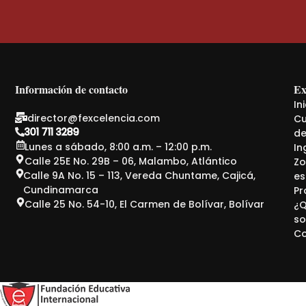
Información de contacto
Ex
In
director@fexcelencia.com
Cu
301 711 3289
d
Lunes a sábado, 8:00 a.m. – 12:00 p.m.
In
Calle 25E No. 29B – 06, Malambo, Atlántico
Z
Calle 9A No. 15 – 113, Vereda Chuntame, Cajicá,
es
Cundinamarca
Pr
Calle 25 No. 54-10, El Carmen de Bolívar, Bolívar
¿Q
s
Co